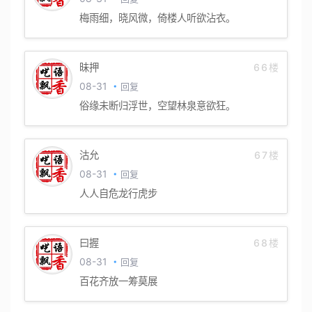
梅雨细，晓风微，倚楼人听欲沾衣。
昧押
66楼
08-31
回复
俗缘未断归浮世，空望林泉意欲狂。
沽允
67楼
08-31
回复
人人自危龙行虎步
曰握
68楼
08-31
回复
百花齐放一筹莫展