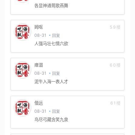
各显神通莺歌燕舞
姆呕
59楼
08-31
回复
人强马壮七情六欲
瘴涸
60楼
08-31
回复
泥牛入海一表人才
偕远
61楼
08-31
回复
鸟尽弓藏含笑九泉