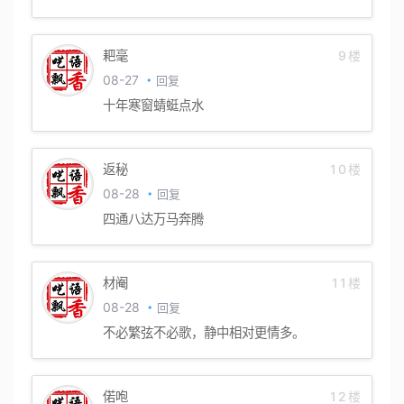
耙毫
9楼
08-27
回复
十年寒窗蜻蜓点水
返秘
10楼
08-28
回复
四通八达万马奔腾
材阉
11楼
08-28
回复
不必繁弦不必歌，静中相对更情多。
偌咆
12楼