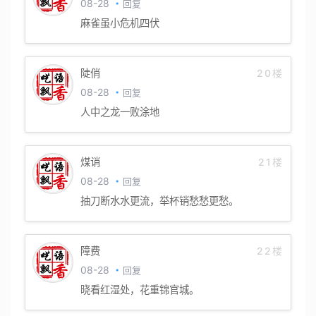
08-28
回复
麻雀虽小危机四伏
陡俏
20楼
08-28
回复
人中之龙一败涂地
煤诮
21楼
08-28
回复
抽刀断水水更流，举杯销愁愁更愁。
障费
22楼
08-28
回复
晓看红湿处，花重锦官城。