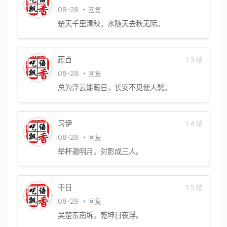
08-28
回复
楚天千里清秋，水随天去秋无际。
蕴首
13楼
08-28
回复
总为浮云能蔽日，长安不见使人愁。
习伊
14楼
08-28
回复
举杯邀明月，对影成三人。
干日
15楼
08-28
回复
吴楚东南坼，乾坤日夜浮。