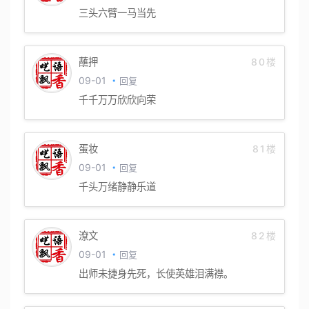
三头六臂一马当先
蘸押
80楼
09-01
回复
千千万万欣欣向荣
蛋妆
81楼
09-01
回复
千头万绪静静乐道
潦文
82楼
09-01
回复
出师未捷身先死，长使英雄泪满襟。