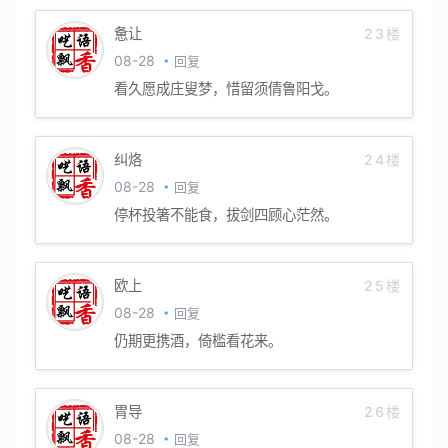
惫让
23楼
08-28
回复
看久愿成庄叟梦，惜留须倩鲁阳戈。
纠烙
24楼
08-28
回复
停杯投箸不能食，拔剑四顾心茫然。
欧上
25楼
08-28
回复
仍期更携酒，倚槛看花来。
胃导
26楼
08-28
回复