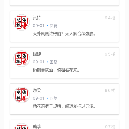
讯持
94楼
09-01
回复
天外凤凰谁得髓？无人解合续弦胶。
碌肆
95楼
09-01
回复
仍期更携酒，倚槛看花来。
净粱
96楼
09-01
回复
杨花落尽子规啼，闻道龙标过五溪。
劫挚
97楼