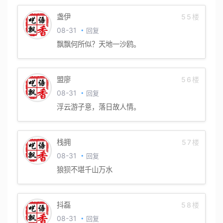
盏伊
55楼
08-31
回复
飘飘何所似？天地一沙鸥。
盟廖
56楼
08-31
回复
浮云游子意，落日故人情。
栈拥
57楼
08-31
回复
狼狈不堪千山万水
抖磊
58楼
08-31
回复