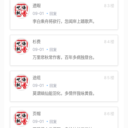
遗暇
83楼
09-01
回复
李白乘舟将欲行，忽闻岸上踏歌声。
杉费
84楼
09-01
回复
万里悲秋常作客，百年多病独登台。
途缆
85楼
09-01
回复
莫谓缟仙能羽化，多情伴我咏黄昏。
页帽
86楼
09-01
回复